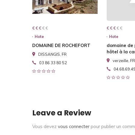
€ € € € €
€ € €
€ € € € €
€ € €
Hote
Hote
DOMAINE DE ROCHEFORT
domaine de
hôtel à la 
DISSANGIS, FR
verzeille, FR
03 86 33 80 52
04.68.69.4
Leave a Review
Vous devez
vous connecter
pour publier un comm