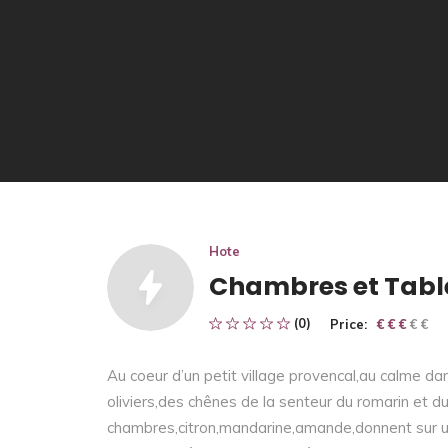
Hote
Chambres et Table
(0)
Price:
€ € € € €
€ € €
Au coeur d’un petit village provencal,au calme da
oliviers,des chênes de la senteur du romarin et d
chambres,citron,mandarine,amande,donnent sur 