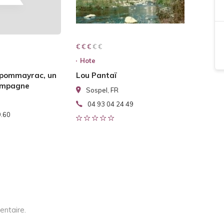
€ € € € €
€ € €
Hote
 pommayrac, un
Lou Pantaï
campagne
Sospel, FR
04 93 04 24 49
9.60
entaire.