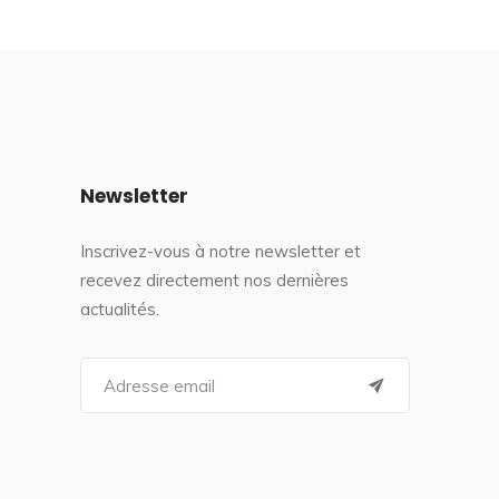
Newsletter
Inscrivez-vous à notre newsletter et
recevez directement nos dernières
actualités.
S
e
a
r
c
h