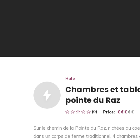
Hote
Chambres et table 
pointe du Raz
(0)
Price:
€ € € € €
€ € €
Sur le chemin de la Pointe du Raz, nichées au coeu
dans un corps de ferme traditionnel, 4 chambres d