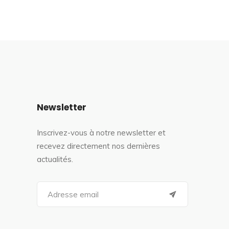
Newsletter
Inscrivez-vous à notre newsletter et
recevez directement nos dernières
actualités.
S
e
a
r