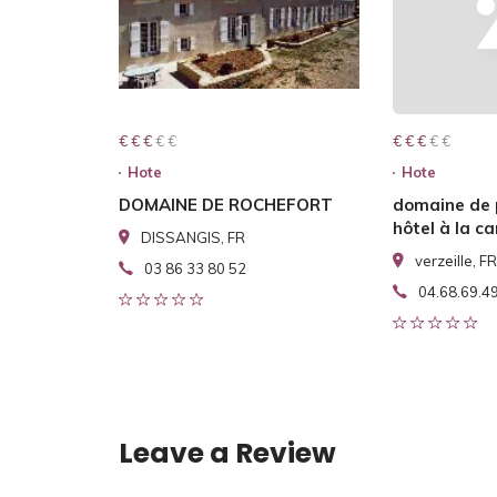
€ € € € €
€ € €
€ € € € €
€ € €
Hote
Hote
DOMAINE DE ROCHEFORT
domaine de
hôtel à la 
DISSANGIS, FR
verzeille, FR
03 86 33 80 52
04.68.69.4
Leave a Review