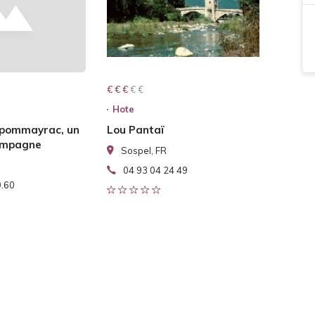
€ € € € €
€ € €
Hote
 pommayrac, un
Lou Pantaï
campagne
Sospel, FR
04 93 04 24 49
9.60