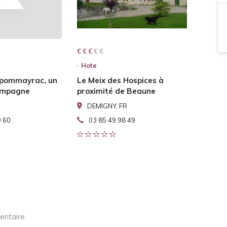
€ € € € €
€ € €
Hote
 pommayrac, un
Le Meix des Hospices à
campagne
proximité de Beaune
DEMIGNY, FR
9.60
03 85 49 98 49
entaire.