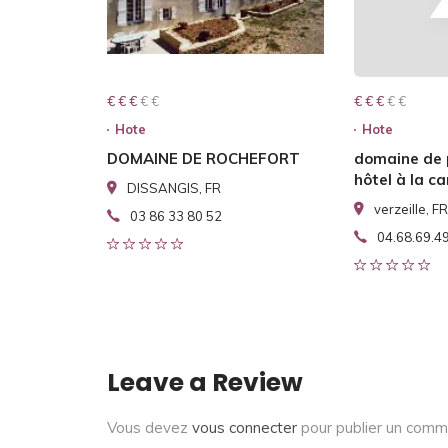
€ € € € €
€ € €
€ € € € €
€ € €
Hote
Hote
DOMAINE DE ROCHEFORT
domaine de
hôtel à la 
DISSANGIS, FR
verzeille, FR
03 86 33 80 52
04.68.69.4
Leave a Review
Vous devez
vous connecter
pour publier un comm