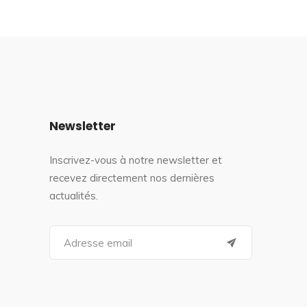
Newsletter
Inscrivez-vous à notre newsletter et
recevez directement nos dernières
actualités.
S
e
a
r
c
h