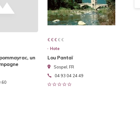
€ € € € €
€ € €
Hote
 pommayrac, un
Lou Pantaï
campagne
Sospel, FR
04 93 04 24 49
9.60