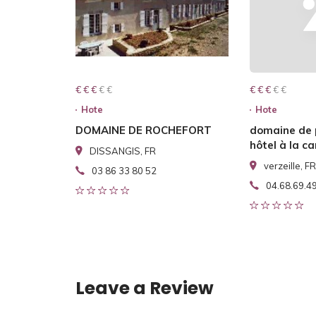
€ € € € €
€ € €
€ € € € €
€ € €
Hote
Hote
DOMAINE DE ROCHEFORT
domaine de
hôtel à la 
DISSANGIS, FR
verzeille, FR
03 86 33 80 52
04.68.69.4
Leave a Review