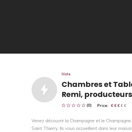
Hote
Chambres et Table
Remi, producteu
(0)
Price:
€ € € € €
€ € €
Venez découvrir la Champagne et le Champagne, 
Saint Thierry. Ils vous accueillent dans leur maiso