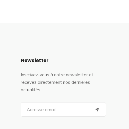
Newsletter
Inscrivez-vous à notre newsletter et
recevez directement nos dernières
actualités.
S
e
a
r