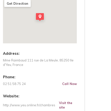
Get Direction
Address:
Mme Raimbaud 111 rue de La Meule, 85250 Ile
d'Yeu, France
Phone:
02 51 58 75 24
Call Now
Website:
Visit the
http://www.yeu.online.fr/chambres
site