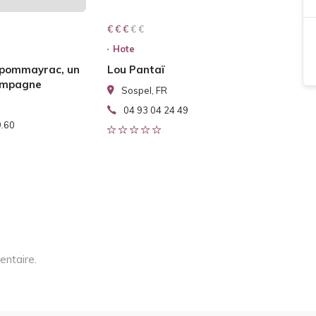
€ € € € €
€ € €
Hote
 pommayrac, un
Lou Pantaï
campagne
Sospel, FR
04 93 04 24 49
9.60
entaire.