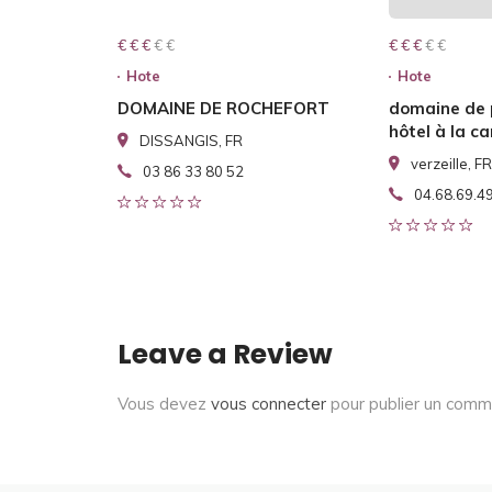
€ € € € €
€ € €
€ € € € €
€ € €
Hote
Hote
DOMAINE DE ROCHEFORT
domaine de
hôtel à la 
DISSANGIS, FR
verzeille, FR
03 86 33 80 52
04.68.69.4
Leave a Review
Vous devez
vous connecter
pour publier un comm