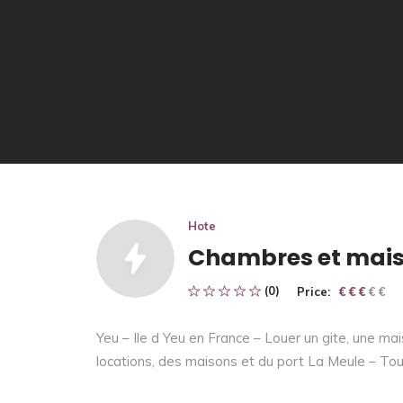
Hote
Chambres et maiso
(0)
Price:
€ € € € €
€ € €
Yeu – Ile d Yeu en France – Louer un gite, une m
locations, des maisons et du port La Meule – Tou