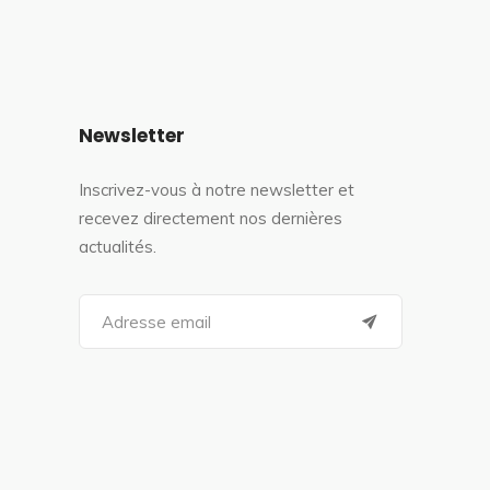
Newsletter
Inscrivez-vous à notre newsletter et
recevez directement nos dernières
actualités.
S
e
a
r
c
h
f
o
r