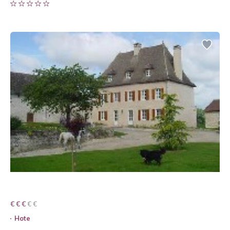
€ € € € €
€ € €
Hote