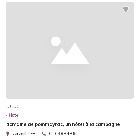
€ € € € €
€ € €
Hote
domaine de pommayrac, un hôtel à la campagne
verzeille, FR
04.68.69.49.60