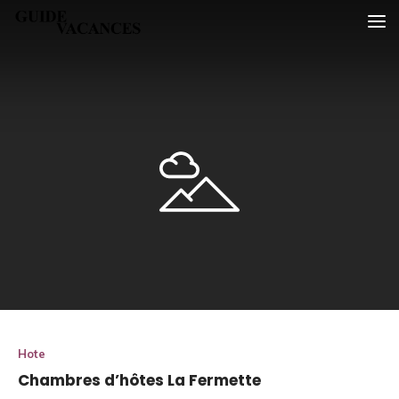
Skip
Guide vacances
to
content
Hote
Chambres d’hôtes La Fermette