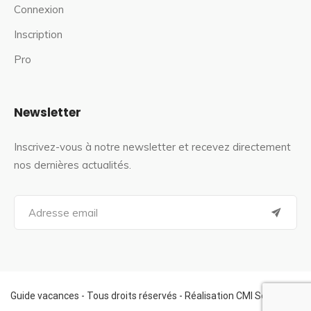
Connexion
Inscription
Pro
Newsletter
Inscrivez-vous à notre newsletter et recevez directement
nos dernières actualités.
S
e
a
r
c
h
f
Guide vacances - Tous droits réservés - Réalisation CMI Services
o