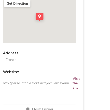
Get Direction
Address:
, , France
Website:
Visit
http://perso.infonie.fr/art.actif/accueilcevenn
the
site
Claim Listing