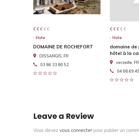
€ € € € €
€ € €
€ € € € €
€ € €
Hote
Hote
DOMAINE DE ROCHEFORT
domaine de
hôtel à la 
DISSANGIS, FR
verzeille, FR
03 86 33 80 52
04.68.69.4
Leave a Review
Vous devez
vous connecter
pour publier un comm