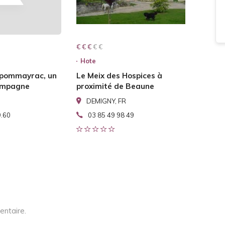
€ € € € €
€ € €
Hote
 pommayrac, un
Le Meix des Hospices à
campagne
proximité de Beaune
DEMIGNY, FR
9.60
03 85 49 98 49
entaire.