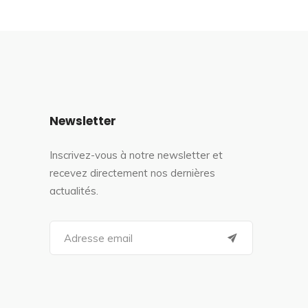
Newsletter
Inscrivez-vous à notre newsletter et
recevez directement nos dernières
actualités.
S
e
a
r
c
h