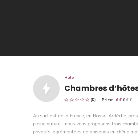
Hote
Chambres d’hôtes 
(0)
Price:
€ € € € €
€ € €
Au sud-est de la France, en Basse-Ardèche, près 
pleine nature, . nous vous proposons trois chambr
privatifs, agrémentées de boiseries en chêne mass