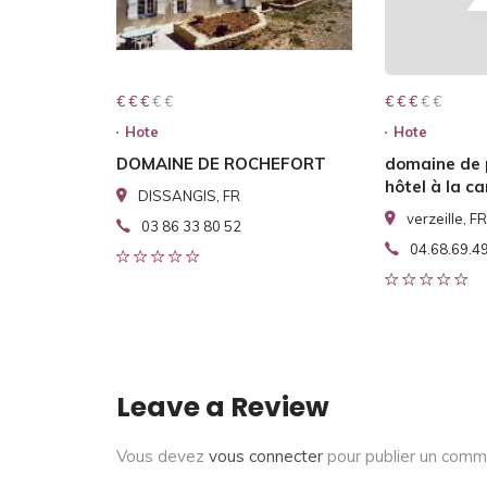
€ € € € €
€ € €
€ € € € €
€ € €
Hote
Hote
DOMAINE DE ROCHEFORT
domaine de
hôtel à la 
DISSANGIS, FR
verzeille, FR
03 86 33 80 52
04.68.69.4
Leave a Review
Vous devez
vous connecter
pour publier un comm