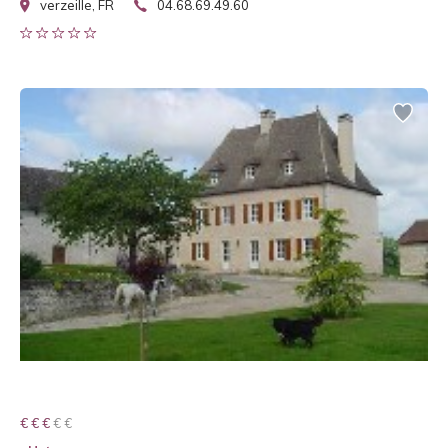
verzeille, FR
04.68.69.49.60
€ € € € €
€ € €