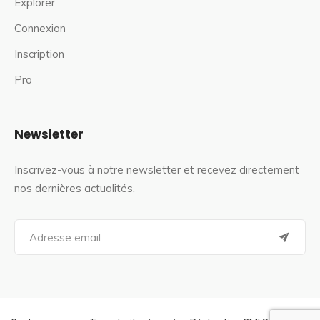
Explorer
Connexion
Inscription
Pro
Newsletter
Inscrivez-vous à notre newsletter et recevez directement
nos dernières actualités.
S
e
a
r
c
h
f