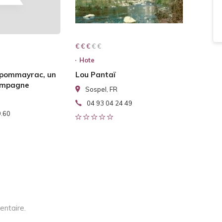
€ € € € €
€ € €
Hote
 pommayrac, un
Lou Pantaï
campagne
Sospel, FR
04 93 04 24 49
9.60
entaire.