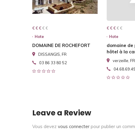
€ € € € €
€ € €
€ € € € €
€ € €
Hote
Hote
DOMAINE DE ROCHEFORT
domaine de
hôtel à la 
DISSANGIS, FR
verzeille, FR
03 86 33 80 52
04.68.69.4
Leave a Review
Vous devez
vous connecter
pour publier un comm