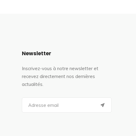
Newsletter
Inscrivez-vous à notre newsletter et
recevez directement nos dernières
actualités.
S
e
a
r
c
h