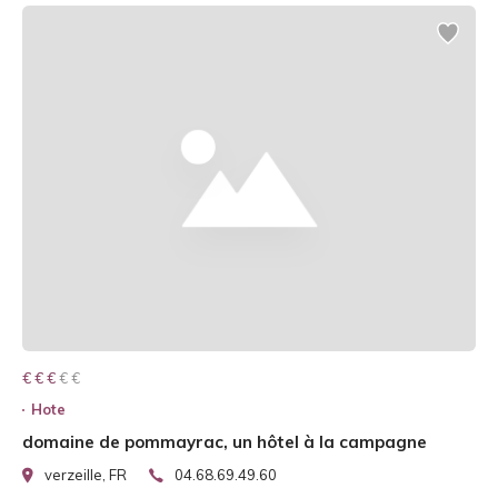
€ € € € €
€ € €
Hote
domaine de pommayrac, un hôtel à la campagne
verzeille, FR
04.68.69.49.60