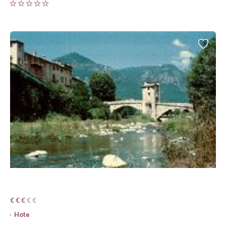
€ € € € €
€ € €
Hote