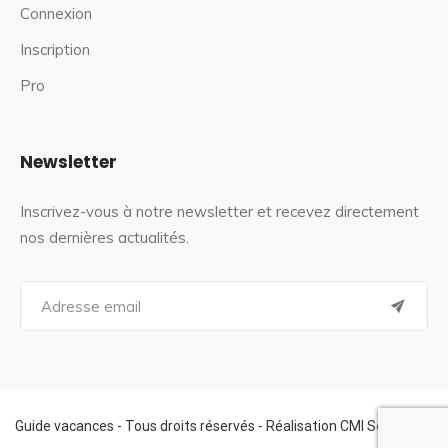
Connexion
Inscription
Pro
Newsletter
Inscrivez-vous à notre newsletter et recevez directement
nos dernières actualités.
S
e
a
r
c
h
f
Guide vacances - Tous droits réservés - Réalisation CMI Services
o