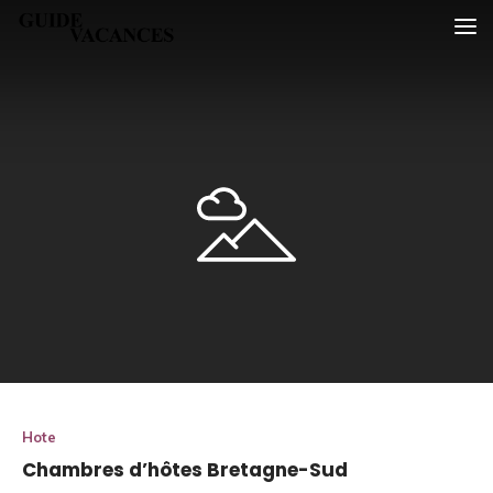
Skip
Guide vacances
to
content
Hote
Chambres d’hôtes Bretagne-Sud