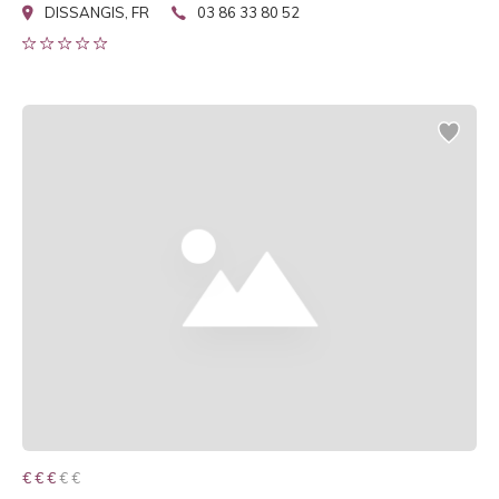
DISSANGIS, FR
03 86 33 80 52
€ € € € €
€ € €