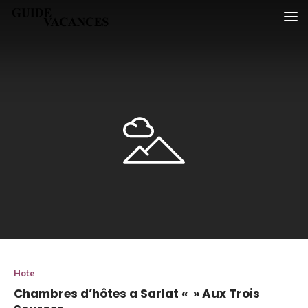
Skip
Guide vacances
to
content
Hote
Chambres d’hôtes a Sarlat « » Aux Trois