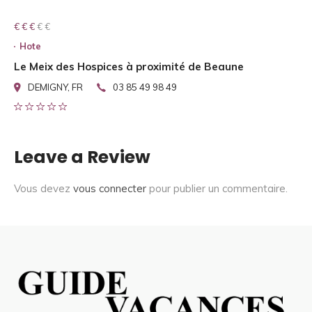
€ € € € €
€ € €
Hote
Le Meix des Hospices à proximité de Beaune
DEMIGNY, FR
03 85 49 98 49
Leave a Review
Vous devez
vous connecter
pour publier un commentaire.