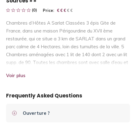
Sources » »
(0)
Price:
€ € € € €
€ € €
Chambres d’Hôtes A Sarlat Classées 3 épis Gite de
France, dans une maison Périgourdine du XVII ème
restaurée, qui ce situe a 3 km de SARLAT dans un grand
parc calme de 4 Hectares, loin des tumultes de la ville. 5
Chambres aménagées avec 1 lit de 140 dont 2 avec un lit
supp. de 90. Toutes les chambres sont avec salle d’eau et
WC prives, avec en plus un réfrigérateur dans chaque
Voir plus
chambre.
Frequently Asked Questions
Ouverture ?