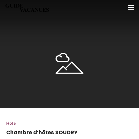
Skip
Guide vacances
to
content
Hote
Chambre d’hôtes SOUDRY