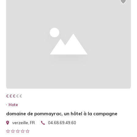
€ € € € €
€ € €
Hote
domaine de pommayrac, un hôtel à la campagne
verzeille, FR
04.68.69.49.60