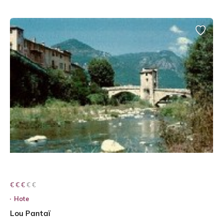
€ € € € €
€ € €
Hote
Lou Pantaï