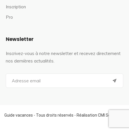
Inscription
Pro
Newsletter
Inscrivez-vous à notre newsletter et recevez directement
nos dernières actualités.
S
e
a
r
c
h
f
Guide vacances - Tous droits réservés - Réalisation CMI Services
o
r