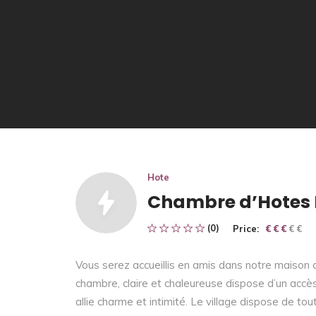
Hote
Chambre d’Hotes 
(0)
Price:
€ € € € €
€ € €
Vous serez accueillis en amis dans notre maison d
chambre, claire et chaleureuse dispose d’un accès 
allie charme et intimité. Le village dispose de t