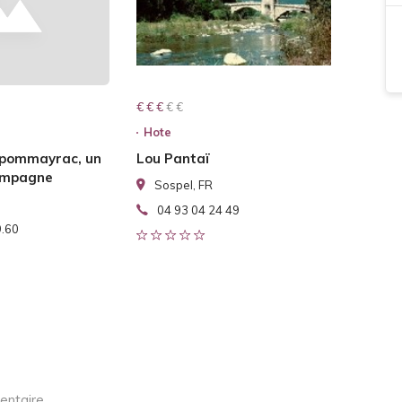
€ € € € €
€ € €
Hote
 pommayrac, un
Lou Pantaï
campagne
Sospel, FR
04 93 04 24 49
9.60
entaire.