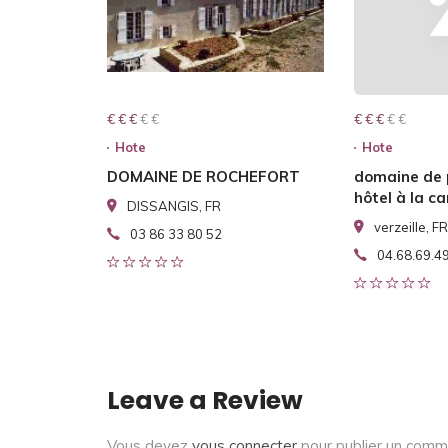
€ € € € €
€ € €
€ € € € €
€ € €
Hote
Hote
DOMAINE DE ROCHEFORT
domaine de
hôtel à la 
DISSANGIS, FR
verzeille, FR
03 86 33 80 52
04.68.69.4
Leave a Review
Vous devez
vous connecter
pour publier un comm