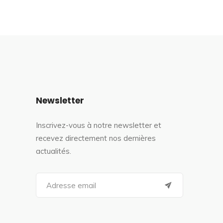
Newsletter
Inscrivez-vous à notre newsletter et
recevez directement nos dernières
actualités.
S
e
a
r
c