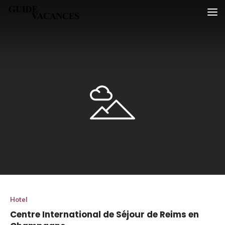
Skip
Guide vacances
to
content
Hotel
Centre International de Séjour de Reims en