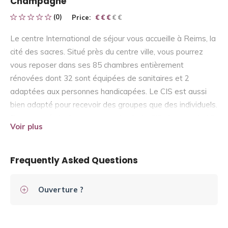
Champagne
(0)
Price:
€ € € € €
€ € €
Le centre International de séjour vous accueille à Reims, la
cité des sacres. Situé près du centre ville, vous pourrez
vous reposer dans ses 85 chambres entièrement
rénovées dont 32 sont équipées de sanitaires et 2
adaptées aux personnes handicapées. Le CIS est aussi
bien adapté pour recevoir des groupes que des individuels.
Pour vos séminaires et vos cocktails, le CIS dispose de 13
Voir plus
salles pouvant accueillir jusqu’à 200 personnes. Des
escales de détente et un restaurant self-service sont
également à votre disposition. Le Centre propose la
Frequently Asked Questions
location de vélo à la journée ou pendant le week-end.
Ouverture ?