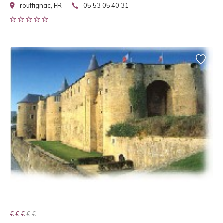
rouffignac, FR
05 53 05 40 31
€ € € € €
€ € €