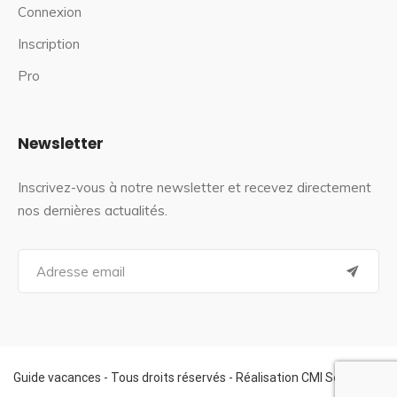
Connexion
Inscription
Pro
Newsletter
Inscrivez-vous à notre newsletter et recevez directement
nos dernières actualités.
S
e
a
r
c
h
f
Guide vacances - Tous droits réservés - Réalisation CMI Services
o