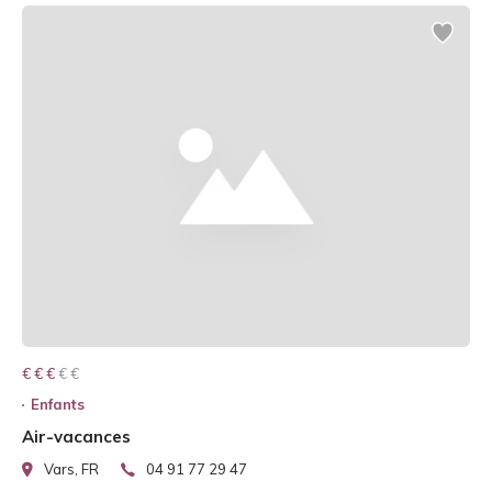
€ € € € €
€ € €
Enfants
Air-vacances
Vars, FR
04 91 77 29 47