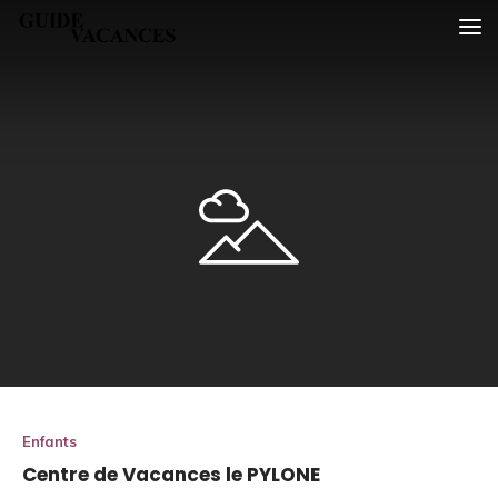
Skip
Guide vacances
to
content
Enfants
Centre de Vacances le PYLONE