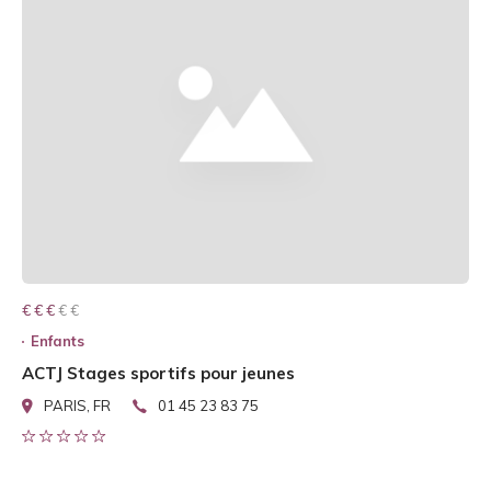
€ € € € €
€ € €
Enfants
ACTJ Stages sportifs pour jeunes
PARIS, FR
01 45 23 83 75