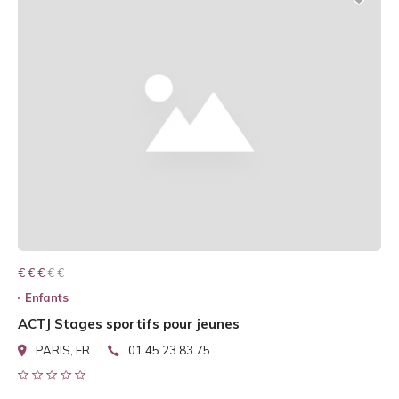
€ € € € €
€ € €
Enfants
ACTJ Stages sportifs pour jeunes
PARIS, FR
01 45 23 83 75