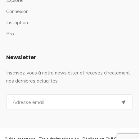
Explorer
Connexion
Inscription
Pro
Newsletter
Inscrivez-vous à notre newsletter et recevez directement
nos dernières actualités.
S
e
a
r
c
h
f