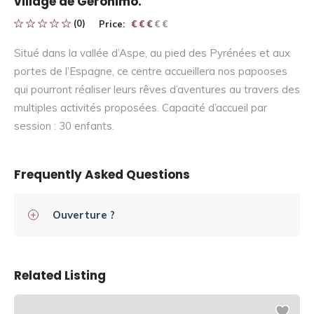
village de Géronimo.
(0)
Price:
€ € € € €
€ € €
Situé dans la vallée d’Aspe, au pied des Pyrénées et aux
portes de l’Espagne, ce centre accueillera nos papooses
qui pourront réaliser leurs rêves d’aventures au travers des
multiples activités proposées. Capacité d’accueil par
session : 30 enfants.
Frequently Asked Questions
Ouverture ?
Related Listing