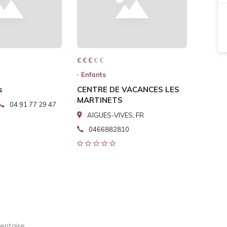
€ € € € €
€ € €
Enfants
s
CENTRE DE VACANCES LES
MARTINETS
04 91 77 29 47
AIGUES-VIVES, FR
0466882810
entaire.