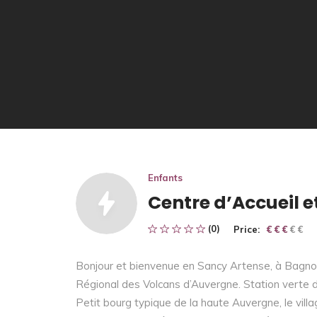
Enfants
Centre d’Accueil 
(0)
Price:
€ € € € €
€ € €
Bonjour et bienvenue en Sancy Artense, à Bagno
Régional des Volcans d’Auvergne. Station verte d
Petit bourg typique de la haute Auvergne, le villa