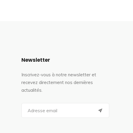
Newsletter
Inscrivez-vous à notre newsletter et
recevez directement nos dernières
actualités.
S
e
a
r
c