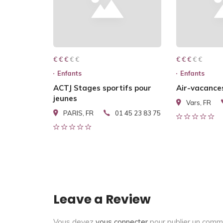
€ € € € €
€ € €
€ € € € €
€ € €
Enfants
Enfants
ACTJ Stages sportifs pour
Air-vacance
jeunes
Vars, FR
PARIS, FR
01 45 23 83 75
Leave a Review
Vous devez
vous connecter
pour publier un comm