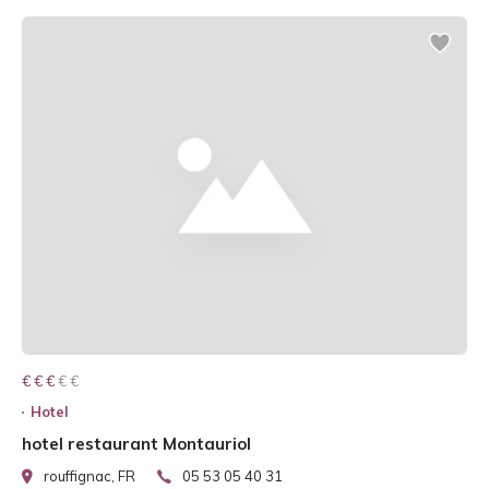
€ € € € €
€ € €
Hotel
hotel restaurant Montauriol
rouffignac, FR
05 53 05 40 31