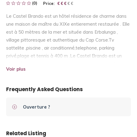
(0)
Price:
€ € € € €
€ € €
Le Castel Brando est un hôtel résidence de charme dans
une maison de maître du XIXe entierement restaurée . Elle
est à 50 mètres de la mer et située dans Erbalunga ,
village pittoresque et authentique du Cap Corse.Tv
sattelite ,piscine , air conditionné,telephone, parking
privé,plage et tennis à 400 m .Le Castel Brando est un
hôtel résidence de charme dans une maison de maître du
Voir plus
XIXe entierement restaurée .
Frequently Asked Questions
Ouverture ?
Related Listing