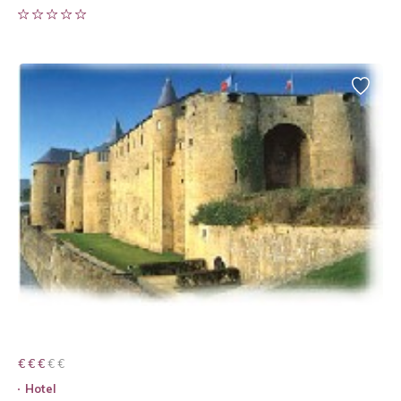
€ € € € €
€ € €
Hotel