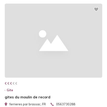
€ € € € €
€ € €
Gite
gites du moulin de record
ferrieres par brassac, FR
0563730288