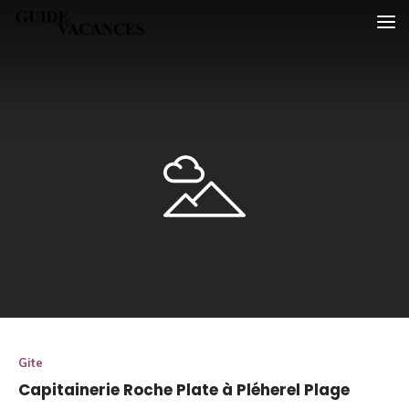
Skip
Guide vacances
to
content
Gite
Capitainerie Roche Plate à Pléherel Plage