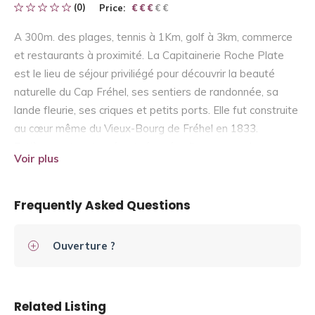
(0)
Price:
€ € € € €
€ € €
A 300m. des plages, tennis à 1Km, golf à 3km, commerce
et restaurants à proximité. La Capitainerie Roche Plate
est le lieu de séjour priviliégé pour découvrir la beauté
naturelle du Cap Fréhel, ses sentiers de randonnée, sa
lande fleurie, ses criques et petits ports. Elle fut construite
au cœur même du Vieux-Bourg de Fréhel en 1833.
Entièrement restaurée et rénovée elle comprend une
Voir plus
superbe cour avec fontaine et banc en pierre. Le jardin des
propriétaires a vue sur mer.
Frequently Asked Questions
Ouverture ?
Related Listing