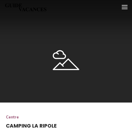
Skip
Guide vacances
to
content
Centre
CAMPING LA RIPOLE