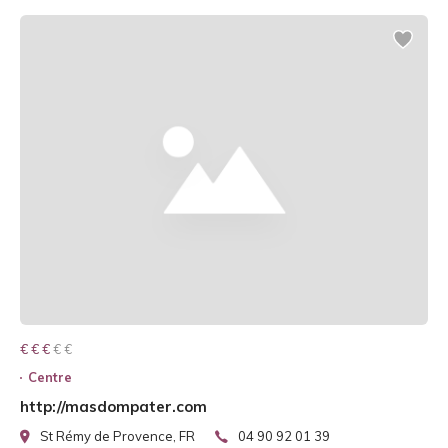
€ € € € €
€ € €
Centre
http://masdompater.com
St Rémy de Provence, FR
04 90 92 01 39