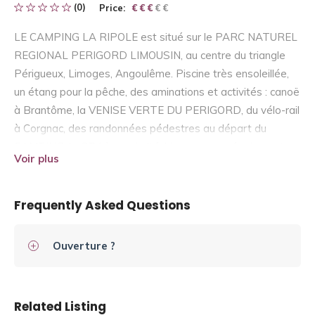
(0)
Price:
€ € € € €
€ € €
LE CAMPING LA RIPOLE est situé sur le PARC NATUREL
REGIONAL PERIGORD LIMOUSIN, au centre du triangle
Périgueux, Limoges, Angoulême. Piscine très ensoleillée,
un étang pour la pêche, des aminations et activités : canoë
à Brantôme, la VENISE VERTE DU PERIGORD, du vélo-rail
à Corgnac, des randonnées pédestres au départ du
CAMPING, le GR4 à proximité. Vous pourrez également
Voir plus
excursionner vers les châteaux de Villars, Bourdeilles,
Montbrun, Hautefort, les Grottes de Villars, St Jean de
Côle, etc…. Locations chalets, mobilhomes, caravanes.
Frequently Asked Questions
Ouverture ?
Related Listing