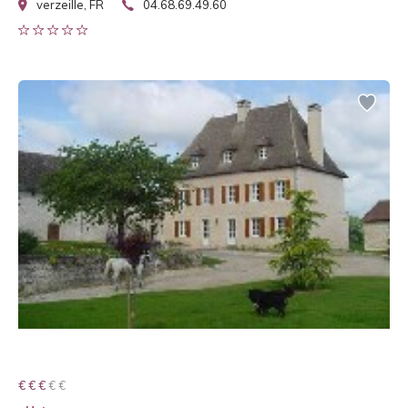
verzeille, FR
04.68.69.49.60
€ € € € €
€ € €