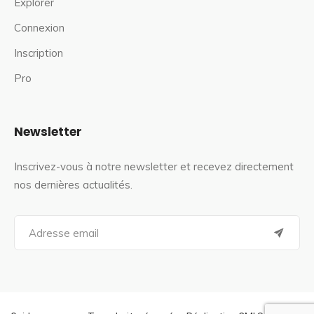
Explorer
Connexion
Inscription
Pro
Newsletter
Inscrivez-vous à notre newsletter et recevez directement
nos dernières actualités.
S
e
a
r
c
h
f