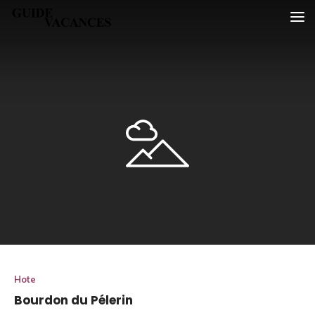
Skip
Guide vacances
to
content
Hote
Bourdon du Pélerin