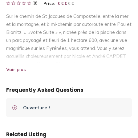
(0)
Price:
€ € € € €
€ € €
Sur le chemin de St Jacques de Compostelle, entre la mer
et la montagne, et à mi-chemin par autoroute entre Pau et
Biarritz, « »votre Suite » », nichée près de la piscine dans
un parc paysagé et fleuri de 1 hectare 600, avec une vue
magnifique sur les Pyrénées, vous attend. Vous y serez
accueillis chaleureusement par Nicole et André CAPDET,
pourrez vous détendre l’été sur la terrasse face aux
Voir plus
Pyrénées ou l’hiver dans le salon, près du feu de bois,
profiter du piano à queue pour vous évader en musique et
découvrir avec enchantement la qualité de vie
Frequently Asked Questions
exceptionnelle qui émane de cet endroit privilégié.
Classement « 3 EPIS Plus ».
Ouverture ?
Related Listing