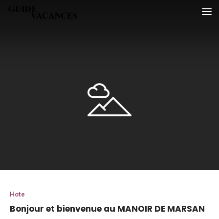
Skip
Guide vacances
to
content
Hote
Bonjour et bienvenue au MANOIR DE MARSAN