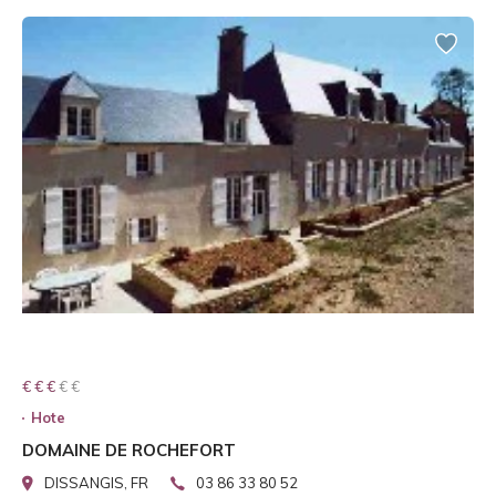
€ € € € €
€ € €
Hote
DOMAINE DE ROCHEFORT
DISSANGIS, FR
03 86 33 80 52