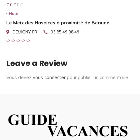
€ € € € €
€ € €
Hote
Le Meix des Hospices à proximité de Beaune
DEMIGNY, FR
03 85 49 98 49
Leave a Review
Vous devez
vous connecter
pour publier un commentaire.