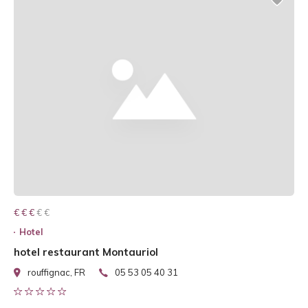
€ € € € €
€ € €
Hotel
hotel restaurant Montauriol
rouffignac, FR
05 53 05 40 31