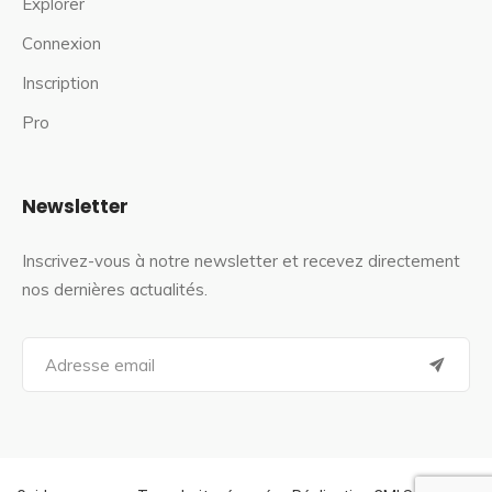
Explorer
Connexion
Inscription
Pro
Newsletter
Inscrivez-vous à notre newsletter et recevez directement
nos dernières actualités.
S
e
a
r
c
h
f