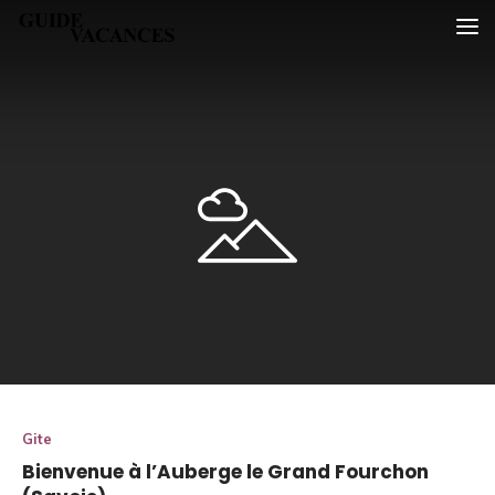
Skip
Guide vacances
to
content
Gite
Bienvenue à l’Auberge le Grand Fourchon