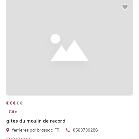
€ € € € €
€ € €
Gite
gites du moulin de record
ferrieres par brassac, FR
0563730288