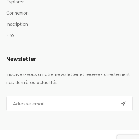
Explorer
Connexion
Inscription
Pro
Newsletter
Inscrivez-vous à notre newsletter et recevez directement
nos dernières actualités.
S
e
a
r
c
h
f