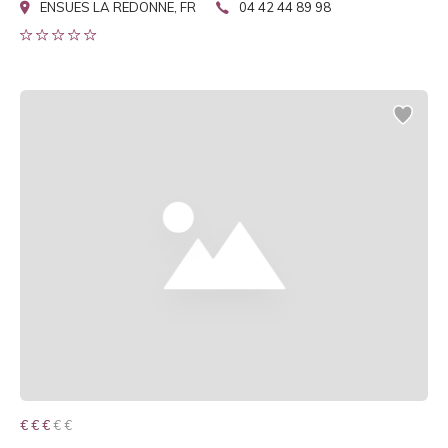
ENSUES LA REDONNE, FR
04 42 44 89 98
€ € € € €
€ € €