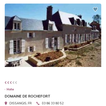
€ € € € €
€ € €
Hote
DOMAINE DE ROCHEFORT
DISSANGIS, FR
03 86 33 80 52