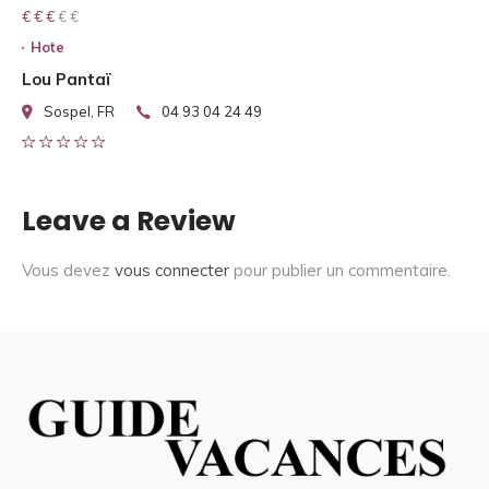
€ € € € €
€ € €
Hote
Lou Pantaï
Sospel, FR
04 93 04 24 49
Leave a Review
Vous devez
vous connecter
pour publier un commentaire.