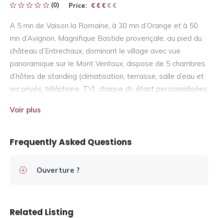
(0)
Price:
€ € € € €
€ € €
A 5 mn de Vaison la Romaine, à 30 mn d’Orange et à 50
mn d’Avignon, Magnifique Bastide provençale, au pied du
château d’Entrechaux, dominant le village avec vue
panoramique sur le Mont Ventoux, dispose de 5 chambres
d’hôtes de standing (climatisation, terrasse, salle d’eau et
wc privés, téléphone, TV), chaque ch. étant personnalisées
aux couleurs de la Provence. Sur place=piscine, solarium,
Voir plus
jacuzzi, piano, bar, jeux de société, parking.
Frequently Asked Questions
Ouverture ?
Related Listing