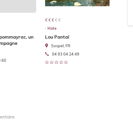
€ € € € €
€ € €
Hote
 pommayrac, un
Lou Pantaï
campagne
Sospel, FR
04 93 04 24 49
9.60
entaire.