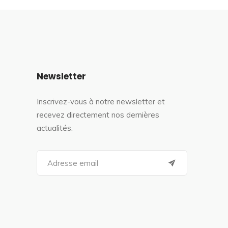
Newsletter
Inscrivez-vous à notre newsletter et
recevez directement nos dernières
actualités.
S
e
a
r
c
h
f