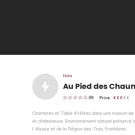
Hote
Au Pied des Chau
(0)
Price:
€ € € € €
€ € €
Chambres et Table d’Hôtes dans une maison de 
et chaleureuse. Environnement naturel préservé 
l’ Alsace et de la Région des Trois Frontières.