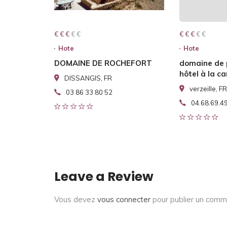
€ € € € €
€ € €
€ € € € €
€ € €
Hote
Hote
DOMAINE DE ROCHEFORT
domaine de
hôtel à la 
DISSANGIS, FR
verzeille, FR
03 86 33 80 52
04.68.69.4
Leave a Review
Vous devez
vous connecter
pour publier un comm