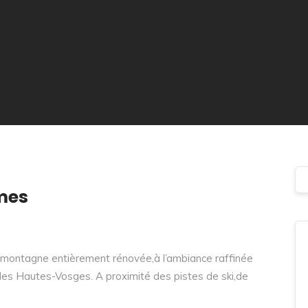
mes
montagne entièrement rénovée,à l’ambiance raffinée
des Hautes-Vosges. A proximité des pistes de ski,de