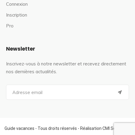
Connexion
Inscription
Pro
Newsletter
Inscrivez-vous à notre newsletter et recevez directement
nos dernières actualités.
S
e
a
r
c
h
f
Guide vacances - Tous droits réservés - Réalisation CMI Services
o