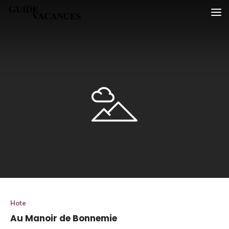
Skip
Guide vacances
to
content
Hote
Au Manoir de Bonnemie