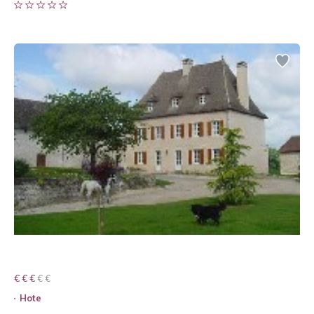
€ € € € €
€ € €
Hote