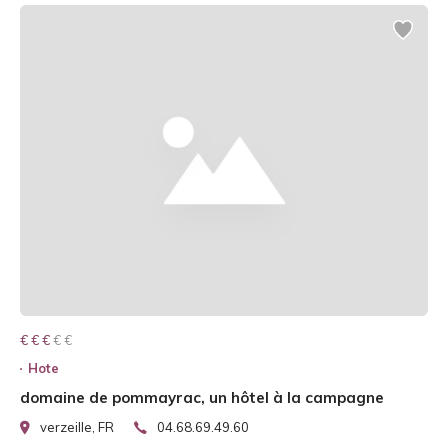
€ € € € €
€ € €
Hote
domaine de pommayrac, un hôtel à la campagne
verzeille, FR
04.68.69.49.60