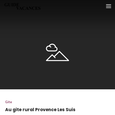
Skip
Guide vacances
to
content
Gite
Au gite rural Provence Les Suis