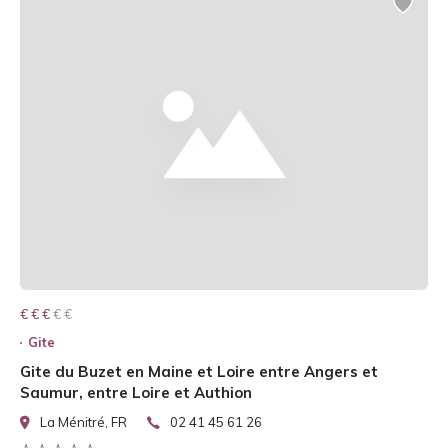
€ € € € €
€ € €
Gite
Gite du Buzet en Maine et Loire entre Angers et
Saumur, entre Loire et Authion
La Ménitré, FR
02 41 45 61 26