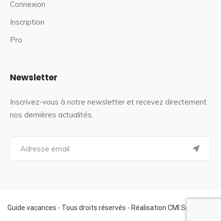
Connexion
Inscription
Pro
Newsletter
Inscrivez-vous à notre newsletter et recevez directement
nos dernières actualités.
S
e
a
r
c
h
f
Guide vacances - Tous droits réservés - Réalisation CMI Services
o