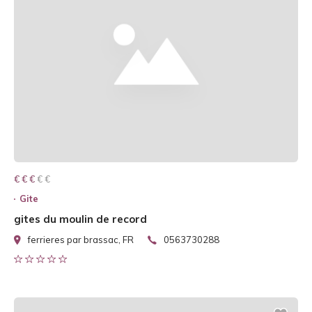
€ € € € €
€ € €
Gite
gites du moulin de record
ferrieres par brassac, FR
0563730288