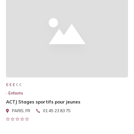
€ € € € €
€ € €
Enfants
ACTJ Stages sportifs pour jeunes
PARIS, FR
01 45 23 83 75