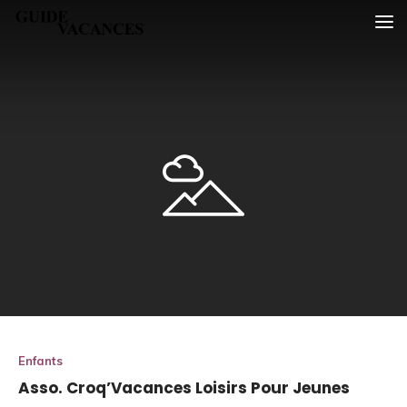
Skip
Guide vacances
to
content
Enfants
Asso. Croq’Vacances Loisirs Pour Jeunes