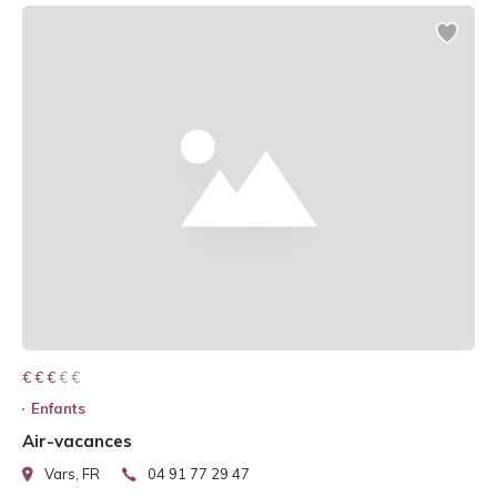
€ € € € €
€ € €
Enfants
Air-vacances
Vars, FR
04 91 77 29 47