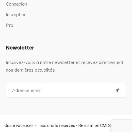
Connexion
Inscription
Pro
Newsletter
Inscrivez-vous à notre newsletter et recevez directement
nos dernières actualités.
S
e
a
r
c
h
f
Guide vacances - Tous droits réservés - Réalisation CMI Services
o