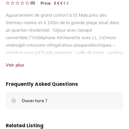
(0)
Price:
€ € € € €
€ € €
Appartement de grand confort à St Malo,près des
thermes marins et à 100m de la grande plage situé dans
un quartier résidentiel. -Séjour avec canapé
convertible,TV,téléphone-Kitchenette avec LL, LV,micro-
ondes/gril-rotissoire-réfrigérateur-plaquesélectriques –
chambre avec gd lit,gde penderie – salle de bains – parking
privé Tous commerces à proximité,
Voir plus
Frequently Asked Questions
Ouverture ?
Related Listing