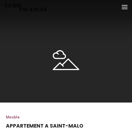
Skip
Guide vacances
to
content
Meuble
APPARTEMENT A SAINT-MALO