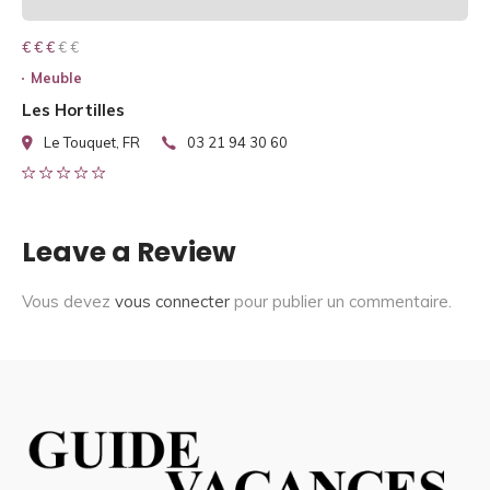
€ € € € €
€ € €
Meuble
Les Hortilles
Le Touquet, FR
03 21 94 30 60
Leave a Review
Vous devez
vous connecter
pour publier un commentaire.