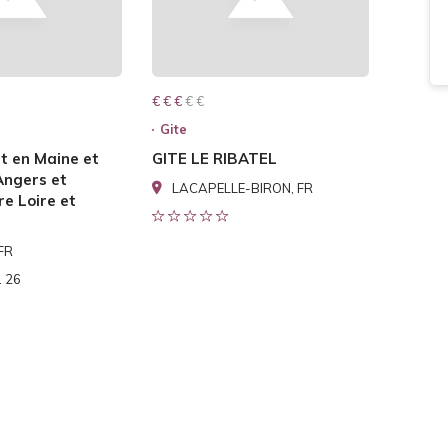
€ € € € €
€ € €
Gite
t en Maine et
GITE LE RIBATEL
Angers et
LACAPELLE-BIRON, FR
e Loire et
 FR
1 26