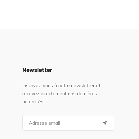
Newsletter
Inscrivez-vous à notre newsletter et
recevez directement nos dernières
actualités.
S
e
a
r