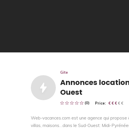
Gite
Annonces location
Ouest
(0)
Price:
€ € € € €
€ € €
Web-vacances.com est une agence qui propose à 
villas, maisons…dans le Sud-Ouest: Midi-Pyrénées