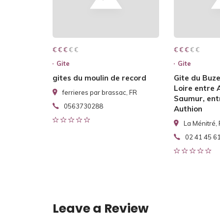
€ € € € €
€ € €
€ € € € €
€ € €
Gite
Gite
gites du moulin de record
Gite du Buze
Loire entre 
ferrieres par brassac, FR
Saumur, entr
0563730288
Authion
La Ménitré,
02 41 45 6
Leave a Review