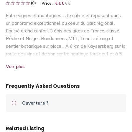
(0)
Price:
€ € € € €
€ € €
Entre vignes et montagnes, site calme et reposant dans
un panorama exceptionnel, au coeur du parc régional .
Equipé grand confort 3 épis des gîtes de France, classé
Pêche et Neige . Randonnées, VTT, Tennis, étang et
sentier botanique sur place .. A 6 km de Kaysersberg sur la
route des vins et de son centre nautique tout neuf et à 5
km des pistes de Ski . Table d’hôtes et soirées
Voir plus
gastronomiques Alsaciennes ainsi que petits déjeuner
avec pain et confitures maison vous attendent . A bientôt
Frequently Asked Questions
Ouverture ?
Related Listing