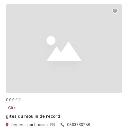
€ € € € €
€ € €
Gite
gites du moulin de record
ferrieres par brassac, FR
0563730288