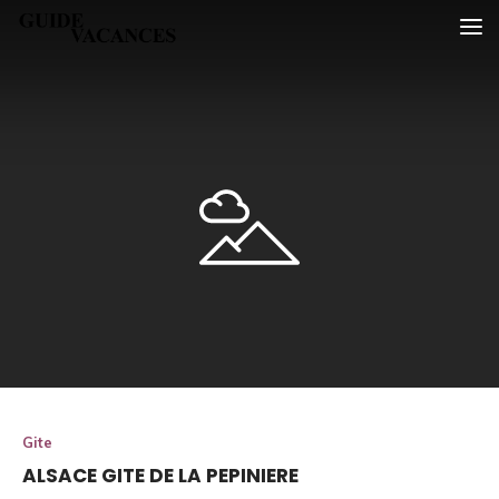
Skip
Guide vacances
to
content
Gite
ALSACE GITE DE LA PEPINIERE