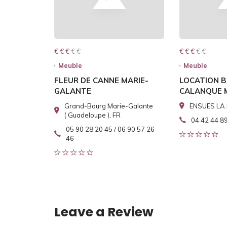
€ € € € €
€ € €
€ € € € €
€ € €
Meuble
Meuble
FLEUR DE CANNE MARIE-
LOCATION B
GALANTE
CALANQUE 
Grand-Bourg Marie-Galante
ENSUES LA 
( Guadeloupe ), FR
04 42 44 8
05 90 28 20 45 / 06 90 57 26
46
Leave a Review