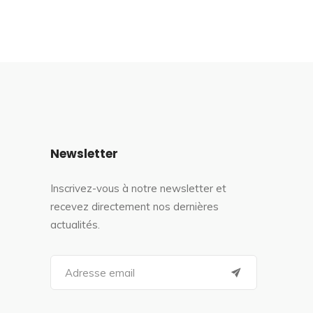
Newsletter
Inscrivez-vous à notre newsletter et
recevez directement nos dernières
actualités.
S
e
a
r