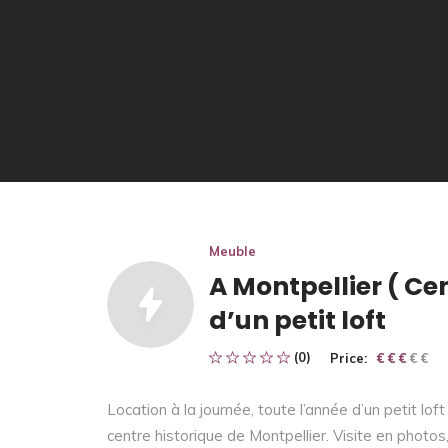
Meuble
A Montpellier ( Cen
d’un petit loft
(0)
Price:
€ € € € €
€ € €
Location à la journée, toute l’année d’un petit lof
centre historique de Montpellier. Visite en photos, 