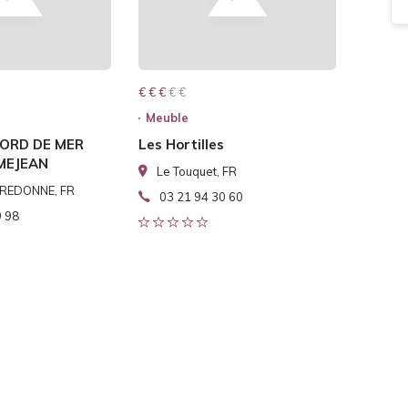
€ € € € €
€ € €
Meuble
ORD DE MER
Les Hortilles
MEJEAN
Le Touquet, FR
REDONNE, FR
03 21 94 30 60
9 98