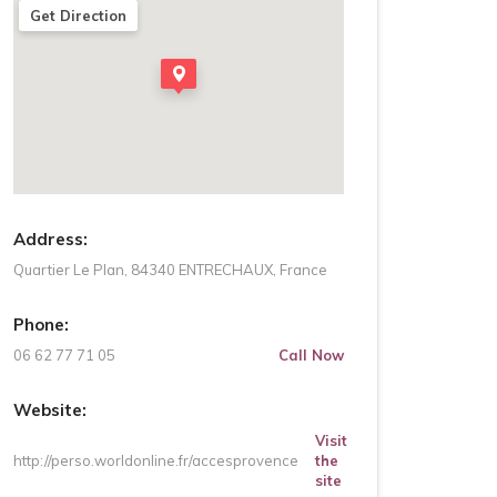
Get Direction
Address:
Quartier Le Plan, 84340 ENTRECHAUX, France
Phone:
06 62 77 71 05
Call Now
Website:
Visit
http://perso.worldonline.fr/accesprovence
the
site