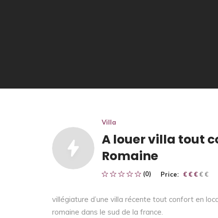
Villa
A louer villa tout 
Romaine
(0)
Price:
€ € € € €
€ € €
villégiature d’une villa récente tout confort en l
romaine dans le sud de la france.