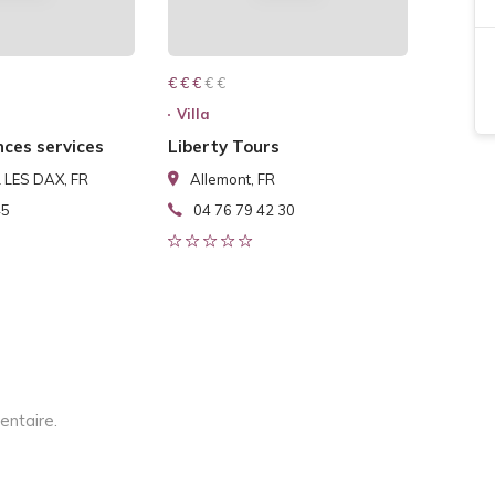
€ € € € €
€ € €
Villa
nces services
Liberty Tours
 LES DAX, FR
Allemont, FR
45
04 76 79 42 30
entaire.