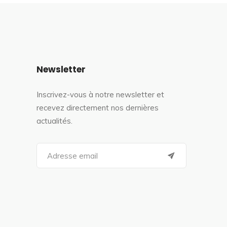
Newsletter
Inscrivez-vous à notre newsletter et
recevez directement nos dernières
actualités.
S
e
a
r
c
h
f
o