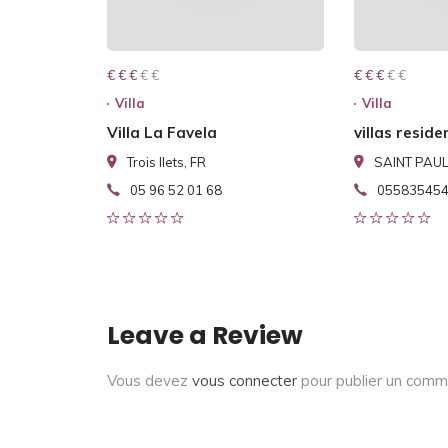
€ € € € €
€ € €
€ € € € €
€ € €
Villa
Villa
Villa La Favela
villas reside
Trois Ilets, FR
SAINT PAUL
05 96 52 01 68
05583545
Leave a Review
Vous devez
vous connecter
pour publier un comm