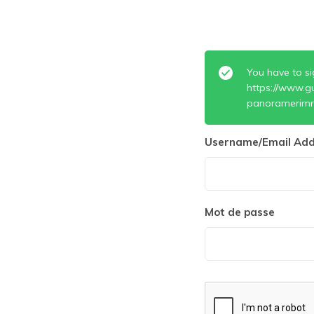
You have to si
https://www.g
panoramerimm
Username/Email Add
Mot de passe