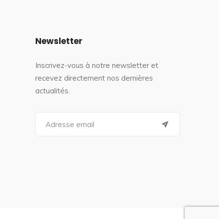
Newsletter
Inscrivez-vous à notre newsletter et
recevez directement nos dernières
actualités.
S
e
a
r
c
h
f
o
r
: