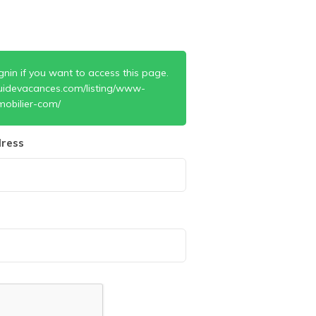
gnin if you want to access this page.
uidevacances.com/listing/www-
obilier-com/
ress