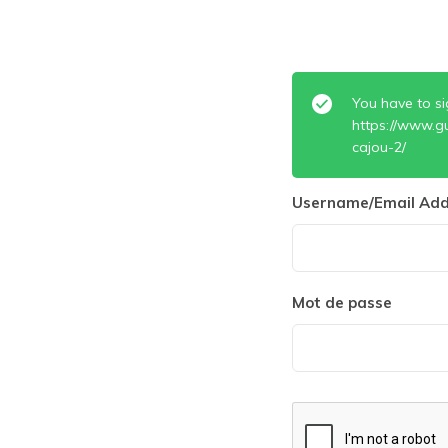
You have to si
https://www.gu
cajou-2/
Username/Email Add
Mot de passe