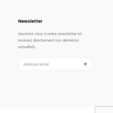
Newsletter
Inscrivez-vous à notre newsletter et
recevez directement nos dernières
actualités.
S
e
a
r
c
h
f
o
r
: