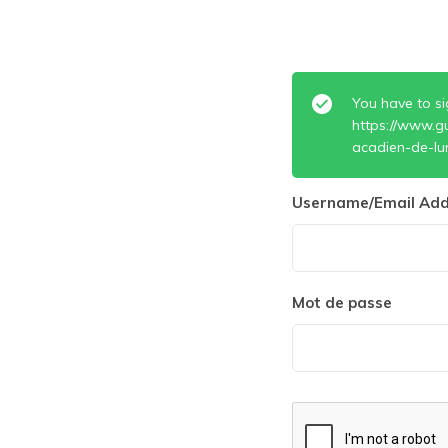
You have to si
https://www.g
acadien-de-lu
Username/Email Add
Mot de passe