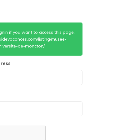
gnin if you want to access this page.
uidevacances.com/listing/musee-
niversite-de-moncton/
ress