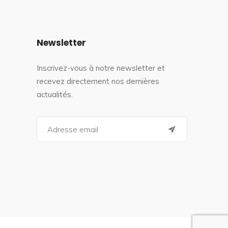
Newsletter
Inscrivez-vous à notre newsletter et
recevez directement nos dernières
actualités.
S
e
a
r
c
h
f
o
r
: