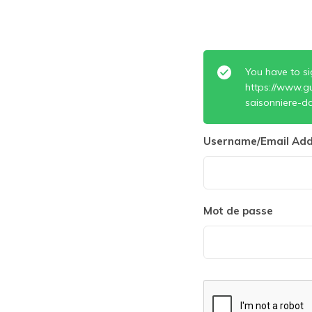
You have to si
https://www.gu
saisonniere-da
Username/Email Add
Mot de passe