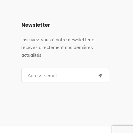
Newsletter
Inscrivez-vous à notre newsletter et
recevez directement nos dernières
actualités.
S
e
a
r
c
h
f
o
r
: