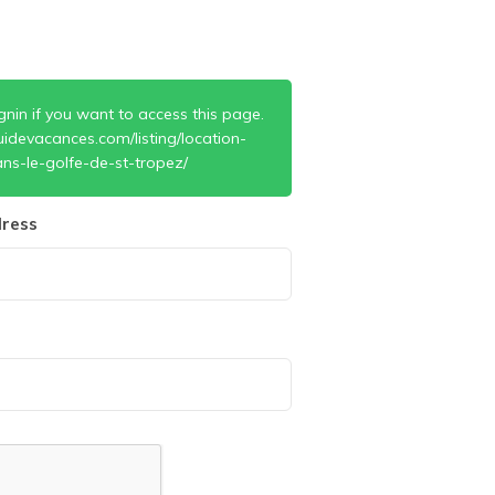
gnin if you want to access this page.
idevacances.com/listing/location-
ns-le-golfe-de-st-tropez/
ress