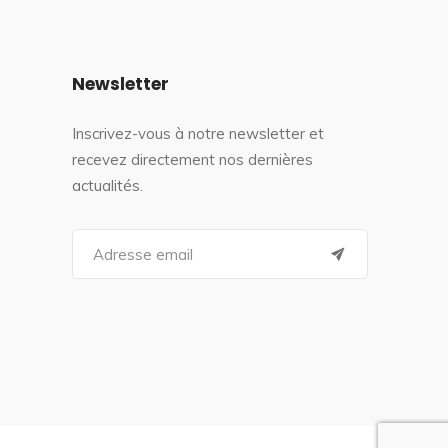
Newsletter
Inscrivez-vous à notre newsletter et
recevez directement nos dernières
actualités.
S
e
a
r
c
h
f
o
r
: