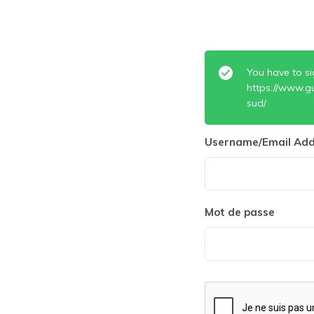
You have to si
https://www.gu
sud/
Username/Email Add
Mot de passe