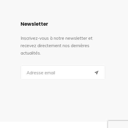
Newsletter
Inscrivez-vous à notre newsletter et
recevez directement nos dernières
actualités.
S
e
a
r
c
h
f
o
r
: