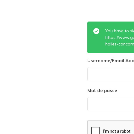
You have to si
https://www.gu
halles-concarn
Username/Email Add
Mot de passe