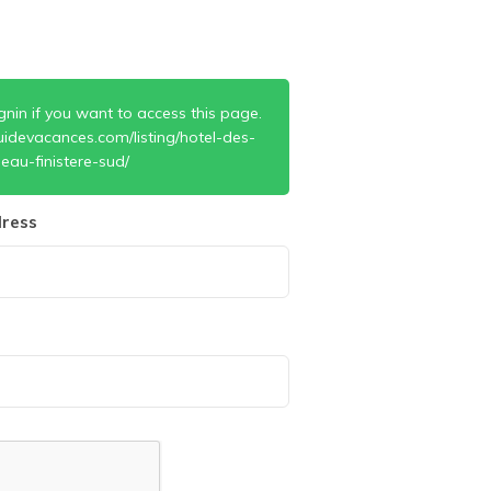
gnin if you want to access this page.
idevacances.com/listing/hotel-des-
eau-finistere-sud/
ress