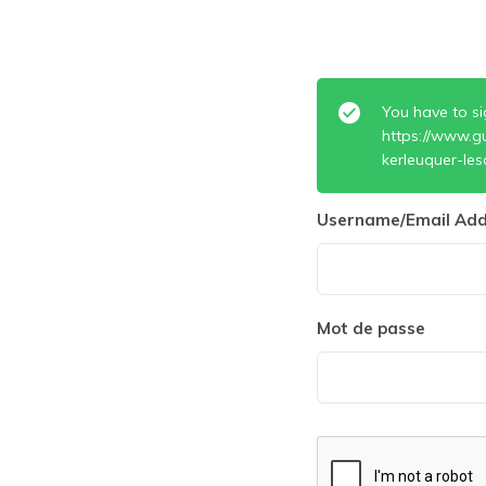
You have to si
https://www.gu
kerleuquer-les
Username/Email Add
Mot de passe