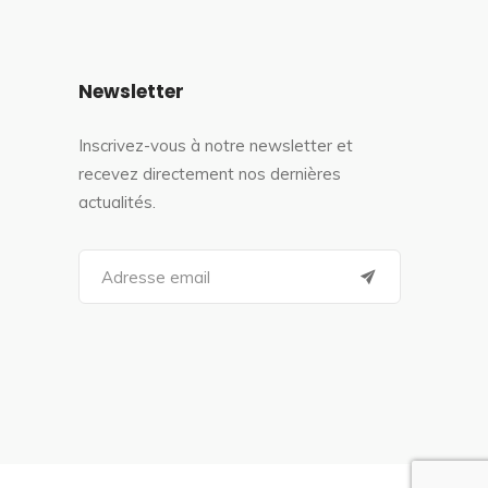
Newsletter
Inscrivez-vous à notre newsletter et
recevez directement nos dernières
actualités.
S
e
a
r
c
h
f
o
r
: