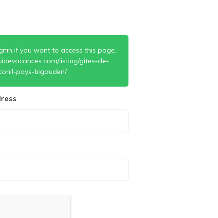
gnin if you want to access this page.
idevacances.com/listing/gites-de-
conil-pays-bigouden/
ress