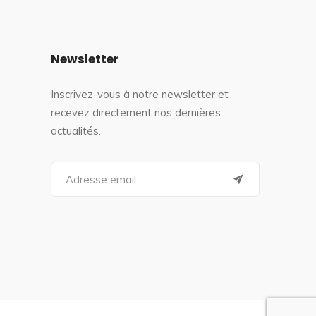
Newsletter
Inscrivez-vous à notre newsletter et
recevez directement nos dernières
actualités.
S
e
a
r
c
h
f
o
r
: