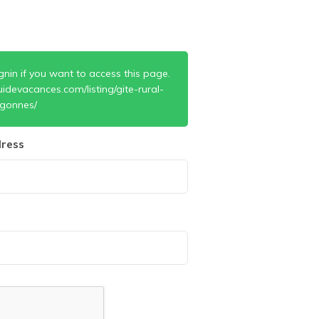
gnin if you want to access this page.
idevacances.com/listing/gite-rural-
igonnes/
ress