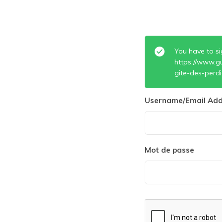
You have to si
https://www.gu
gite-des-perd
Username/Email Add
Mot de passe