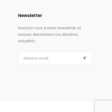
Newsletter
Inscrivez-vous à notre newsletter et
recevez directement nos dernières
actualités.
S
e
a
r
c
h
f
o
r
: