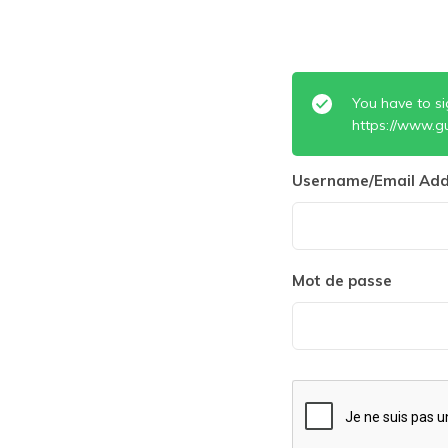
You have to si
https://www.gu
Username/Email Add
Mot de passe