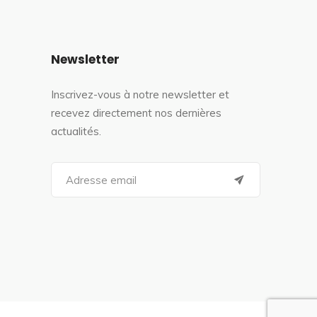
Newsletter
Inscrivez-vous à notre newsletter et
recevez directement nos dernières
actualités.
S
e
a
r
c
h
f
o
r
: