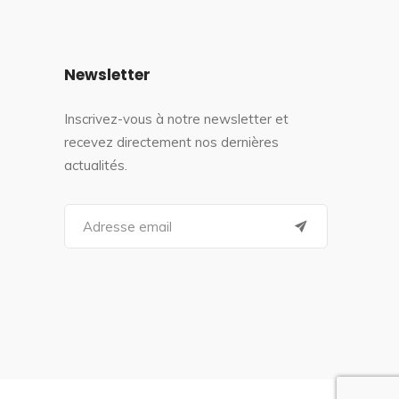
Newsletter
Inscrivez-vous à notre newsletter et
recevez directement nos dernières
actualités.
S
e
a
r
c
h
f
o
r
: