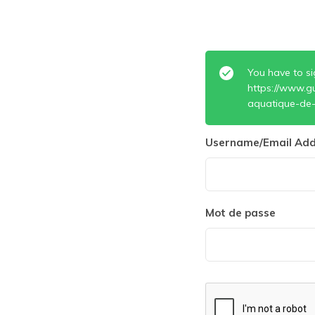
You have to si
https://www.gu
aquatique-de-
Username/Email Add
Mot de passe