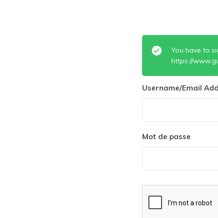
You have to si
https://www.g
Username/Email Add
Mot de passe