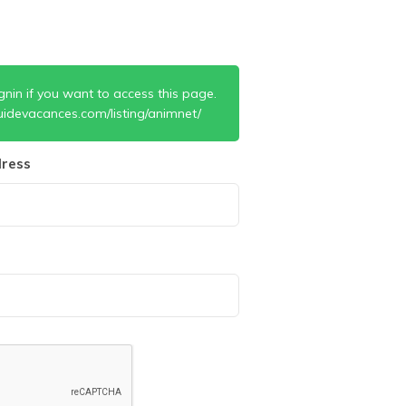
gnin if you want to access this page.
uidevacances.com/listing/animnet/
ress