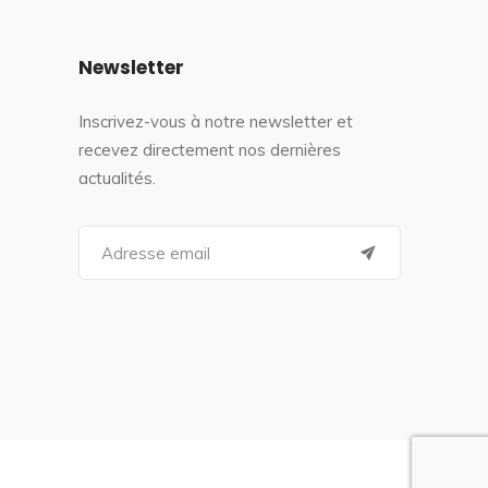
Newsletter
Inscrivez-vous à notre newsletter et
recevez directement nos dernières
actualités.
S
e
a
r
c
h
f
o
r
: